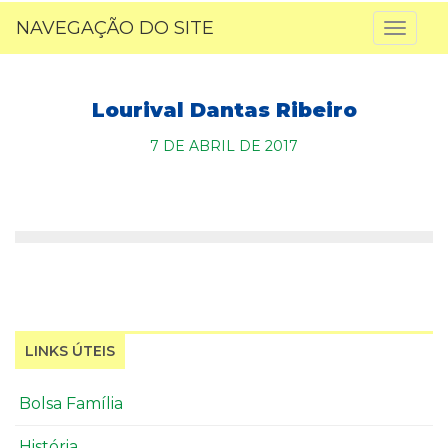
NAVEGAÇÃO DO SITE
Toggl
naviga
Lourival Dantas Ribeiro
7 DE ABRIL DE 2017
LINKS ÚTEIS
Bolsa Família
História