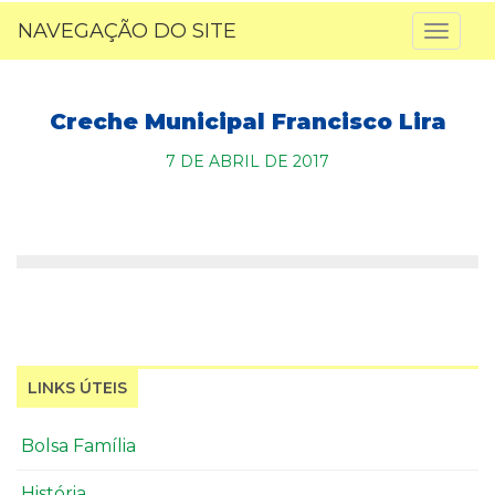
NAVEGAÇÃO DO SITE
Toggl
naviga
Creche Municipal Francisco Lira
7 DE ABRIL DE 2017
LINKS ÚTEIS
Bolsa Família
História