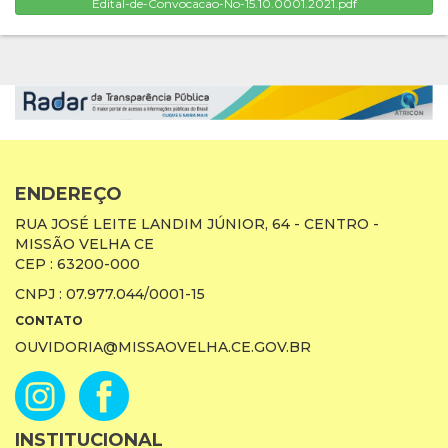
Edital-de-Convocacao-No-15.10.0001.2021.pdf
ENDEREÇO
RUA JOSÉ LEITE LANDIM JÚNIOR, 64 - CENTRO -
MISSÃO VELHA CE
CEP : 63200-000
CNPJ : 07.977.044/0001-15
CONTATO
OUVIDORIA@MISSAOVELHA.CE.GOV.BR
INSTITUCIONAL