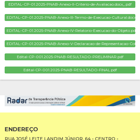
EDITAL-CP-01.2025-PNAB-Anexo-II-Criterio-de-Avaliacao.docx_.pdf
EDITAL-CP-01.2025-PNAB-Anexo-III-Termo-de-Execucao-Cultural.docx_.
EDITAL-CP-01.2025-PNAB-Anexo-IV-Relatorio-Execucao-do-Objeto.pdf
EDITAL-CP-01.2025-PNAB-Anexo-V-Declaracao-de-Representacao-Coleti
Edital-CP-001.2025-PNAB-RESULTADO-PRELIMINAR.pdf
Edital-CP-001.2025-PNAB-RESULTADO-FINAL.pdf
ENDEREÇO
RUA JOSÉ LEITE LANDIM JÚNIOR, 64 - CENTRO -