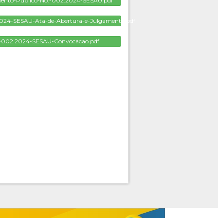
ento-Publico-No.-002.2024-SESAU.pdf
2024-SESAU-Ata-de-Abertura-e-Julgamento.pdf
.-002.2024-SESAU-Convocacao.pdf