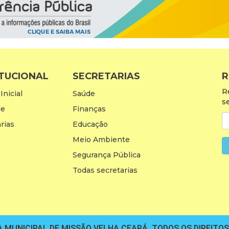
ITUCIONAL
SECRETARIAS
R
R
Inicial
Saúde
s
de
Finanças
rias
Educação
Meio Ambiente
Segurança Pública
Todas secretarias
 MUNICIPAL DE MISSÃO VELHA CEARÁ. TODOS OS DIREITO