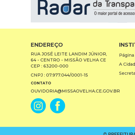
ENDEREÇO
INST
RUA JOSÉ LEITE LANDIM JÚNIOR,
Página 
64 - CENTRO - MISSÃO VELHA CE
A Cida
CEP : 63200-000
Secreta
CNPJ : 07.977.044/0001-15
CONTATO
OUVIDORIA@MISSAOVELHA.CE.GOV.BR
© PREFEITURA