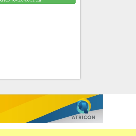
creto-No-15.04.002.pdf