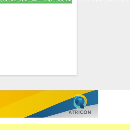
-REGULAMENTA-LEI-FEDERAL-DE-LICITACOES-E-CONTRATOS-ADMINISTRA