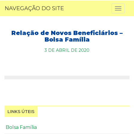
NAVEGAÇÃO DO SITE
Toggl
naviga
Relação de Novos Beneficiários –
Bolsa Família
3 DE ABRIL DE 2020
LINKS ÚTEIS
Bolsa Família