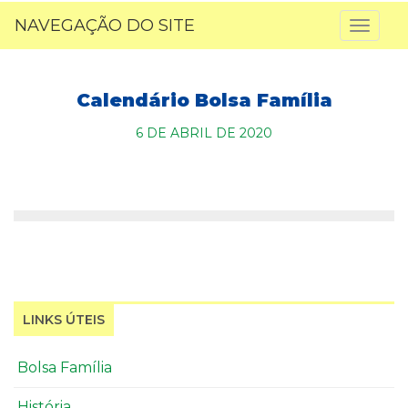
NAVEGAÇÃO DO SITE
Toggl
naviga
Calendário Bolsa Família
6 DE ABRIL DE 2020
LINKS ÚTEIS
Bolsa Família
História