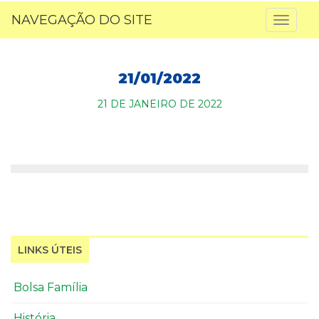
NAVEGAÇÃO DO SITE
Toggl
naviga
21/01/2022
21 DE JANEIRO DE 2022
LINKS ÚTEIS
Bolsa Família
História