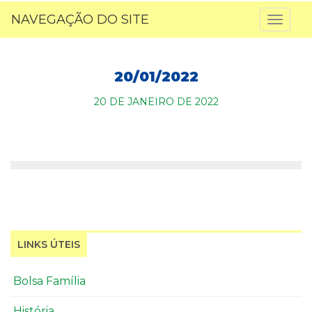
NAVEGAÇÃO DO SITE
Toggl
naviga
20/01/2022
20 DE JANEIRO DE 2022
LINKS ÚTEIS
Bolsa Família
História