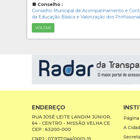
Conselho :
Conselho Municipal de Acompanhamento e Contr
da Educação Básica e Valorização dos Profission
VOLTAR
ENDEREÇO
INST
RUA JOSÉ LEITE LANDIM JÚNIOR,
Página 
64 - CENTRO - MISSÃO VELHA CE
A Cida
CEP : 63200-000
Secreta
CNPJ : 07.977.044/0001-15