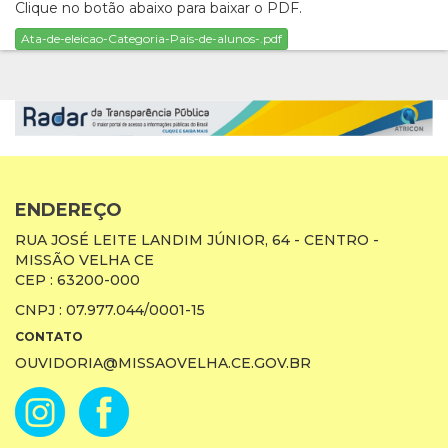
Clique no botão abaixo para baixar o PDF.
Ata-de-eleicao-Categoria-Pais-de-alunos-.pdf
ENDEREÇO
RUA JOSÉ LEITE LANDIM JÚNIOR, 64 - CENTRO -
MISSÃO VELHA CE
CEP : 63200-000
CNPJ : 07.977.044/0001-15
CONTATO
OUVIDORIA@MISSAOVELHA.CE.GOV.BR