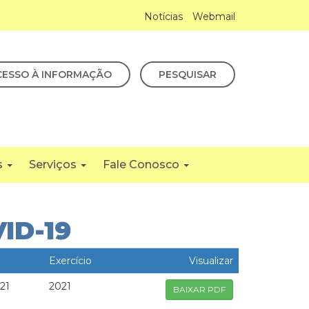
Notícias
Webmail
CESSO À INFORMAÇÃO
PESQUISAR
s
Serviços
Fale Conosco
ID-19
Exercício
Visualizar
21
2021
BAIXAR PDF