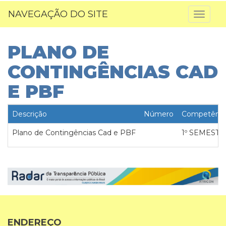
NAVEGAÇÃO DO SITE
Toggl
naviga
PLANO DE
CONTINGÊNCIAS CAD
E PBF
Descrição
Número
Competênci
Plano de Contingências Cad e PBF
1º SEMESTR
ENDEREÇO