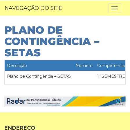
NAVEGAÇÃO DO SITE
Toggl
naviga
PLANO DE
CONTINGÊNCIA –
SETAS
Descrição
Número
Competência
Plano de Contingência – SETAS
1º SEMESTRE
ENDEREÇO