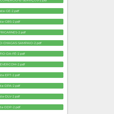
-COMERCIO-E-SERVIÇOS-2.pdf
sta-GE-2.pdf
sta-GBS-2.pdf
FRICARNES-2.pdf
CO-CHAGAS-SAMPAIO-2.pdf
-FIO-DA-FÉ-2.pdf
-EVERCOM-2.pdf
sta-EPT-2.pdf
ta-DPA-2.pdf
sta-DLV-2.pdf
ta-DDP-2.pdf