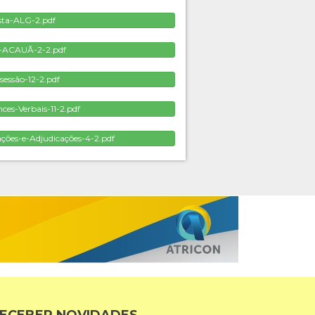
sta-ALG-2.pdf
-ACAUÃ-2-2.pdf
sessão-12-2.pdf
es-Verbais-11-2.pdf
ões-e-Adjudicações-4-2.pdf