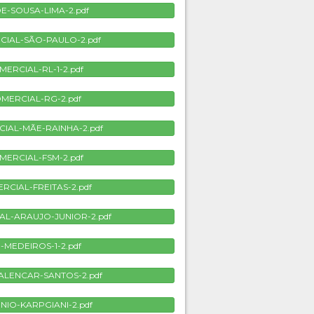
DE-SOUSA-LIMA-2.pdf
CIAL-SÃO-PAULO-2.pdf
MERCIAL-RL-1-2.pdf
OMERCIAL-RG-2.pdf
CIAL-MÃE-RAINHA-2.pdf
MERCIAL-FSM-2.pdf
RCIAL-FREITAS-2.pdf
AL-ARAUJO-JUNIOR-2.pdf
-MEDEIROS-1-2.pdf
-ALENCAR-SANTOS-2.pdf
NIO-KARPGIANI-2.pdf