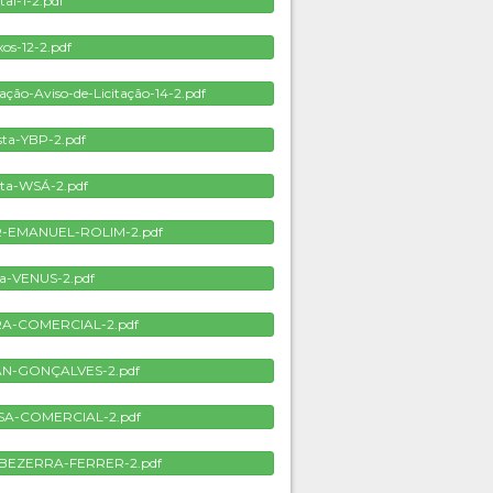
tal-1-2.pdf
os-12-2.pdf
ção-Aviso-de-Licitação-14-2.pdf
sta-YBP-2.pdf
ta-WSÁ-2.pdf
R-EMANUEL-ROLIM-2.pdf
a-VENUS-2.pdf
RA-COMERCIAL-2.pdf
IAN-GONÇALVES-2.pdf
SA-COMERCIAL-2.pdf
-BEZERRA-FERRER-2.pdf