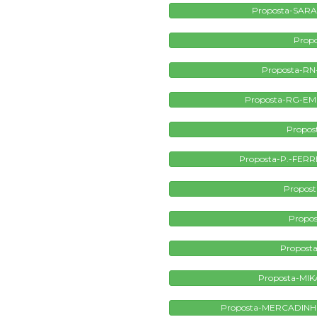
Proposta-SARA
Propo
Proposta-RN
Proposta-RG-E
Propos
Proposta-P.-FER
Propost
Propos
Propost
Proposta-MIK
Proposta-MERCADIN