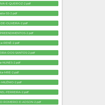
IVA-E-QUEIROZ-2.pdf
sta-SS-2.pdf
-DE-OLIVEIRA-2.pdf
MPREENDIMENTOS-2.pdf
ta-RENÊ-2.pdf
REIRA-DOS-SANTOS-2.pdf
a-NUNES-2.pdf
ta-MRE-2.pdf
a-MILÊNIO-2.pdf
AEL-FERREIRA-2.pdf
HO-ROMERIO-E-ADSON-2.pdf