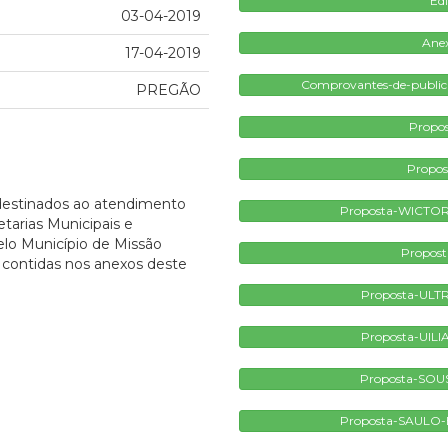
Edi
03-04-2019
Anex
17-04-2019
Comprovantes-de-publica
PREGÃO
Propo
Propos
 destinados ao atendimento
Proposta-WICTO
tarias Municipais e
elo Município de Missão
Propost
 contidas nos anexos deste
Proposta-ULT
Proposta-UIL
Proposta-SOU
Proposta-SAULO