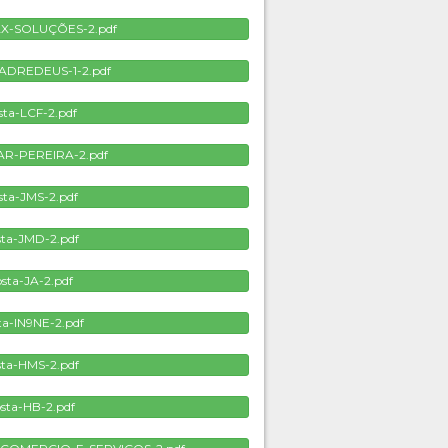
AX-SOLUÇÕES-2.pdf
ADREDEUS-1-2.pdf
sta-LCF-2.pdf
AR-PEREIRA-2.pdf
sta-JMS-2.pdf
ta-JMD-2.pdf
sta-JA-2.pdf
ta-IN9NE-2.pdf
ta-HMS-2.pdf
sta-HB-2.pdf