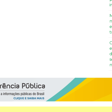
i
M
n
e
t
C
e
d
s
n