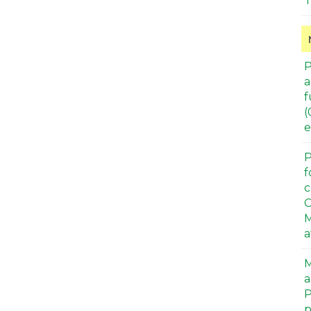
T
P
a
f
(
e
P
f
c
C
M
a
M
a
P
p