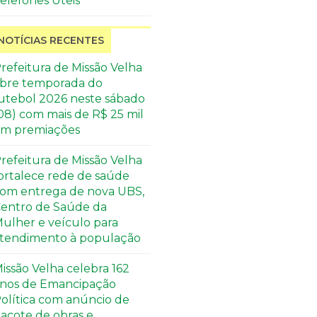
elefones Úteis
NOTÍCIAS RECENTES
refeitura de Missão Velha
bre temporada do
utebol 2026 neste sábado
08) com mais de R$ 25 mil
m premiações
refeitura de Missão Velha
ortalece rede de saúde
om entrega de nova UBS,
entro de Saúde da
ulher e veículo para
tendimento à população
issão Velha celebra 162
nos de Emancipação
olítica com anúncio de
acote de obras e