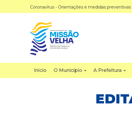
Coronavírus - Orientações e medidas preventivas
Início
O Município
A Prefeitura
EDIT