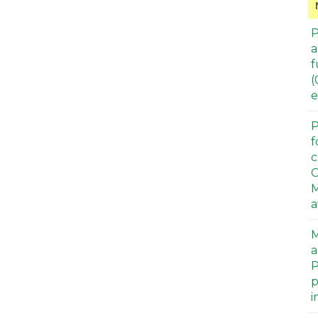
P
a
f
(
e
P
f
c
C
M
a
M
a
P
p
i