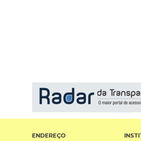
ENDEREÇO
INST