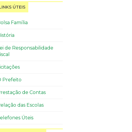
LINKS ÚTEIS
olsa Família
istória
ei de Responsabilidade
iscal
icitações
 Prefeito
restação de Contas
elação das Escolas
elefones Úteis