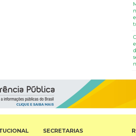
M
n
e
t
C
e
d
s
n
ITUCIONAL
SECRETARIAS
R